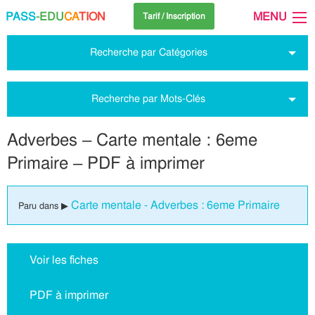
PASS
-EDU
CA
TION
MENU
Tarif / Inscription
Recherche par Catégories
Recherche par Mots-Clés
Adverbes – Carte mentale : 6eme
Primaire – PDF à imprimer
Carte mentale - Adverbes : 6eme Primaire
Paru dans ▶
Voir les fiches
PDF à imprimer