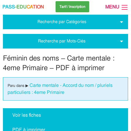
PASS
-EDU
CA
TION
MENU
Tarif / Inscription
Recherche par Catégories
Recherche par Mots-Clés
Féminin des noms – Carte mentale :
4eme Primaire – PDF à imprimer
Carte mentale - Accord du nom / pluriels
Paru dans ▶
particuliers : 4eme Primaire
Voir les fiches
PDF à imprimer