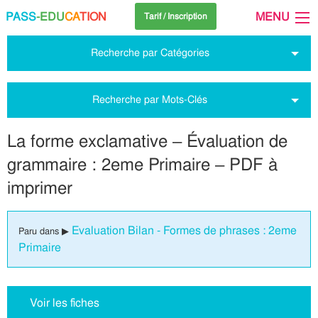
PASS
-EDU
CA
TION
MENU
Tarif / Inscription
Recherche par Catégories
Recherche par Mots-Clés
La forme exclamative – Évaluation de
grammaire : 2eme Primaire – PDF à
imprimer
Evaluation Bilan - Formes de phrases : 2eme
Paru dans ▶
Primaire
Voir les fiches