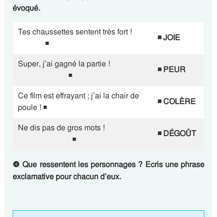
évoqué.
Tes chaussettes sentent très fort !
◾
JOIE
◾
Super, j’ai gagné la partie !
◾
PEUR
◾
Ce film est effrayant ; j’ai la chair de
◾
COLÈRE
poule ! ◾
Ne dis pas de gros mots !
◾
DÉGOÛT
◾
❹
Que ressentent les personnages ? Ecris une phrase
exclamative pour chacun d’eux.