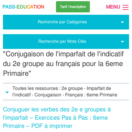
PASS
-EDU
CA
TION
MENU
Tarif / Inscription
Recherche par Catégories
Recherche par Mots-Clés
"Conjugaison de l'imparfait de l'indicatif
du 2e groupe au français pour la 6eme
Primaire"
Toutes les ressources : 2e groupe - Imparfait de
l'indicatif - Conjugaison - Français : 6eme Primaire
Conjuguer les verbes des 2e e groupes à
l’imparfait – Exercices Pas à Pas : 6eme
Primaire – PDF à imprimer