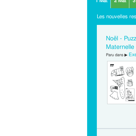
1 Mat
2 Mat
3
Les nouvelles re
Noël - Puzz
Maternelle
Exe
Paru dans ▶