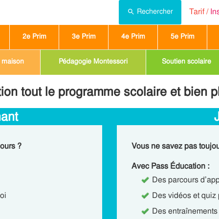
Tarif /
In
Rechercher
2e Prim
3e Prim
4e Prim
5e Prim
a maison
Pédagogie Montessori
Soutien scolaire
ion tout le programme scolaire et bien 
nant
ours ?
Vous ne savez pas toujou
Avec Pass Éducation :
Des parcours d’ap
oi
Des vidéos et qui
Des entraînements 