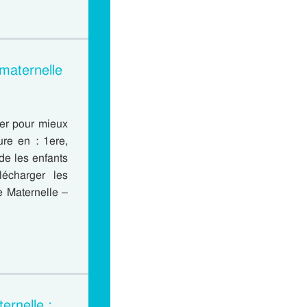
maternelle
per pour mieux
ure en : 1ere,
de les enfants
lécharger les
e Maternelle –
ernelle :