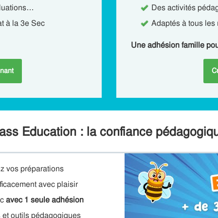
aluations…
Des activités péda
t à la 3e Sec
Adaptés à tous les 
Une adhésion famille po
nant
C
ass Education : la confiance pédagogiq
ez vos préparations
ficacement avec plaisir
ec
avec 1 seule adhésion
 et outils pédagogiques