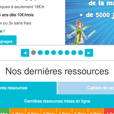
tiques à seulement 16€/h
4 ans dès 10€/mois
2x ou 3x sans frais
e !
ignages
◀︎
▶︎
Nos dernières ressources
ères ressources
Cahiers de va
Dernières ressources mises en ligne