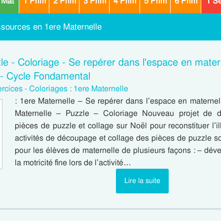
 Mat
1 Prim
2 Prim
3 Prim
4 Prim
5 Prim
6 Prim
1 S
ssources en 1ere Maternelle
le - Coloriage - Se repérer dans l'espace en mater
 - Cycle Fondamental
rcices - Coloriages : 1ere Maternelle
: 1ere Maternelle – Se repérer dans l’espace en maternel
Maternelle – Puzzle – Coloriage Nouveau projet de 
pièces de puzzle et collage sur Noël pour reconstituer l’il
activités de découpage et collage des pièces de puzzle s
pour les élèves de maternelle de plusieurs façons : – dé
la motricité fine lors de l’activité…
Lire la suite