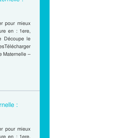
er pour mieux
ure en : 1ere,
le Découpe le
hesTélécharger
e Maternelle –
nelle :
er pour mieux
ure en : 1ere,