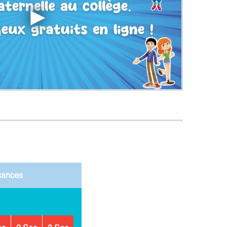
►
cances