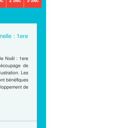
ec
2 Sec
3 Sec
nelle : 1ere
le Noël : 1ere
découpage de
lustration. Les
ont bénéfiques
veloppement de