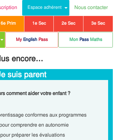
scription
Nous contacter
Espace adhérent
6e Prim
1e Sec
2e Sec
3e Sec
My
English
Pass
Mon
Pass
Maths
plus encore…
Je suis parent
rs comment aider votre enfant ?
prentissage conformes aux programmes
z pour comprendre en autonomie
pour préparer les évaluations