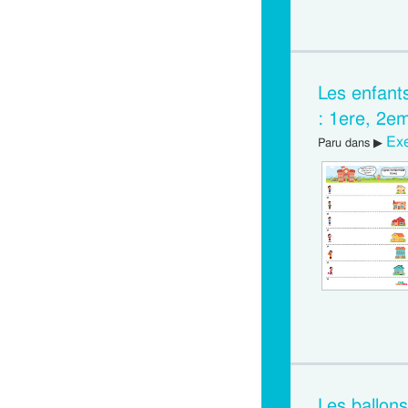
Les enfant
: 1ere, 2e
Exe
Paru dans ▶
Les ballons