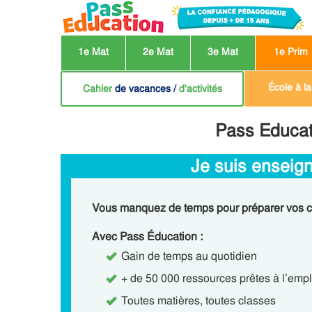
1e Mat
2e Mat
3e Mat
1e Prim
École à l
Cahier
de vacances /
d'activités
Pass Educat
Je suis enseig
Vous manquez de temps pour préparer vos c
Avec Pass Éducation :
Gain de temps au quotidien
+ de 50 000 ressources prêtes à l’empl
Toutes matières, toutes classes