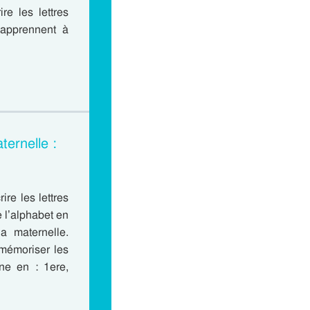
re les lettres
s apprennent à
ternelle :
re les lettres
e l’alphabet en
a maternelle.
 mémoriser les
ine en : 1ere,