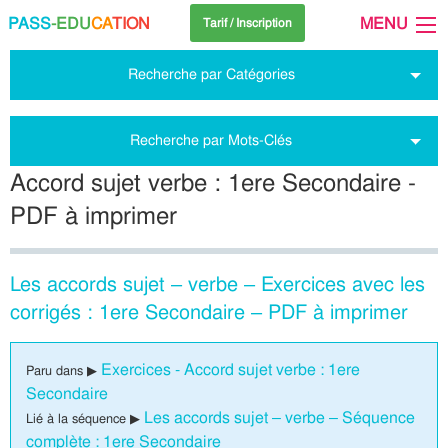
PASS
-EDU
CA
TION
MENU
Tarif / Inscription
Recherche par Catégories
Recherche par Mots-Clés
Accord sujet verbe : 1ere Secondaire -
PDF à imprimer
Les accords sujet – verbe – Exercices avec les
corrigés : 1ere Secondaire – PDF à imprimer
Exercices - Accord sujet verbe : 1ere
Paru dans ▶
Secondaire
Les accords sujet – verbe – Séquence
Lié à la séquence ▶
complète : 1ere Secondaire