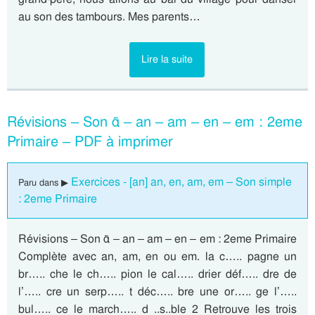
au son des tambours. Mes parents…
Lire la suite
Révisions – Son ɑ̃ – an – am – en – em : 2eme
Primaire – PDF à imprimer
Exercices - [an] an, en, am, em – Son simple
Paru dans ▶
: 2eme Primaire
Révisions – Son ɑ̃ – an – am – en – em : 2eme Primaire
Complète avec an, am, en ou em. la c….. pagne un
br….. che le ch….. pion le cal….. drier déf….. dre de
l’….. cre un serp….. t déc….. bre une or….. ge l’…..
bul….. ce le march….. d ..s..ble 2 Retrouve les trois