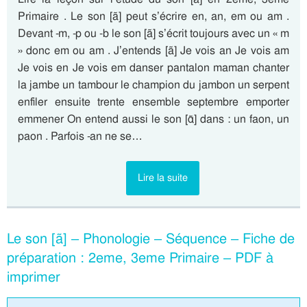
Primaire . Le son [ã] peut s’écrire en, an, em ou am .
Devant -m, -p ou -b le son [ã] s’écrit toujours avec un « m
» donc em ou am . J’entends [ã] Je vois an Je vois am
Je vois en Je vois em danser pantalon maman chanter
la jambe un tambour le champion du jambon un serpent
enfiler ensuite trente ensemble septembre emporter
emmener On entend aussi le son [ɑ̃] dans : un faon, un
paon . Parfois -an ne se…
Lire la suite
Le son [ã] – Phonologie – Séquence – Fiche de
préparation : 2eme, 3eme Primaire – PDF à
imprimer