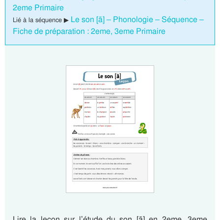
2eme Primaire
Le son [ã] – Phonologie – Séquence –
Lié à la séquence ▶
Fiche de préparation : 2eme, 3eme Primaire
Lire la leçon sur l’étude du son [ã] en 2eme, 3eme