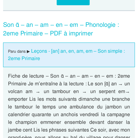
Son ɑ̃ – an – am – en – em – Phonologie :
2eme Primaire – PDF à imprimer
Leçons - [an] an, en, am, em – Son simple :
Paru dans ▶
2eme Primaire
Fiche de lecture – Son ɑ̃ – an – am – en – em : 2eme
Primaire Je m’entraîne à la lecture : Le son [ɑ̃] an → un
volcan am → un tambour en → un serpent em→
emporter Lis les mots suivants dimanche une branche
le tambour le temps une ambulance du jambon un
calendrier quarante un anchois vendredi la campagne
le champion emmener ensemble devant danser la
jambe cent Lis les phrases suivantes Ce soir, avec mon
grand-père, nous allons au bal du village pour danser