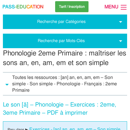
PASS
-EDU
CA
TION
MENU
Tarif / Inscription
Recherche par Catégories
Recherche par Mots-Clés
Phonologie 2eme Primaire : maîtriser les
sons an, en, am, em et son simple
Toutes les ressources : [an] an, en, am, em – Son
simple - Son simple - Phonologie - Français : 2eme
Primaire
Le son [ã] – Phonologie – Exercices : 2eme,
3eme Primaire – PDF à imprimer
Exercices - [an] an, en, am, em – Son simple
Paru dans ▶