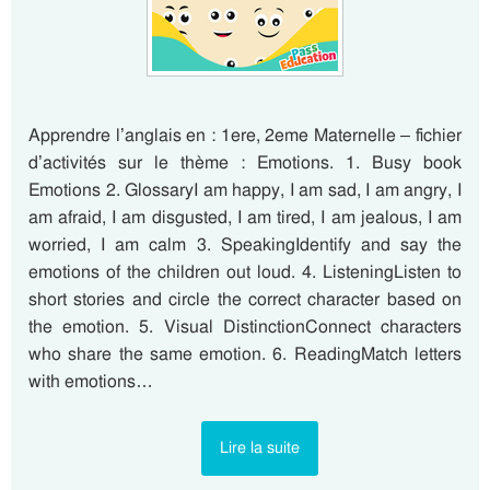
Apprendre l’anglais en : 1ere, 2eme Maternelle – fichier
d’activités sur le thème : Emotions. 1. Busy book
Emotions 2. GlossaryI am happy, I am sad, I am angry, I
am afraid, I am disgusted, I am tired, I am jealous, I am
worried, I am calm 3. SpeakingIdentify and say the
emotions of the children out loud. 4. ListeningListen to
short stories and circle the correct character based on
the emotion. 5. Visual DistinctionConnect characters
who share the same emotion. 6. ReadingMatch letters
with emotions…
Lire la suite