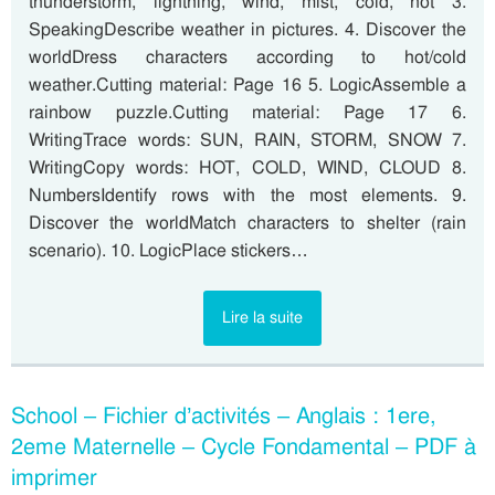
thunderstorm, lightning, wind, mist, cold, hot 3.
SpeakingDescribe weather in pictures. 4. Discover the
worldDress characters according to hot/cold
weather.Cutting material: Page 16 5. LogicAssemble a
rainbow puzzle.Cutting material: Page 17 6.
WritingTrace words: SUN, RAIN, STORM, SNOW 7.
WritingCopy words: HOT, COLD, WIND, CLOUD 8.
NumbersIdentify rows with the most elements. 9.
Discover the worldMatch characters to shelter (rain
scenario). 10. LogicPlace stickers…
Lire la suite
School – Fichier d’activités – Anglais : 1ere,
2eme Maternelle – Cycle Fondamental – PDF à
imprimer