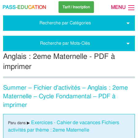
PASS
-EDU
CA
TION
MENU
Tarif / Inscription
Recherche par Catégories
Recherche par Mots-Clés
Anglais : 2eme Maternelle - PDF à
imprimer
Summer – Fichier d’activités – Anglais : 2eme
Maternelle – Cycle Fondamental – PDF à
imprimer
Exercices - Cahier de vacances Fichiers
Paru dans ▶
activités par thème : 2eme Maternelle