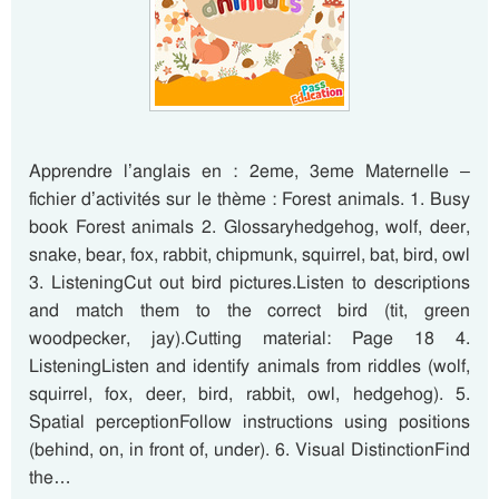
Apprendre l’anglais en : 2eme, 3eme Maternelle –
fichier d’activités sur le thème : Forest animals. 1. Busy
book Forest animals 2. Glossaryhedgehog, wolf, deer,
snake, bear, fox, rabbit, chipmunk, squirrel, bat, bird, owl
3. ListeningCut out bird pictures.Listen to descriptions
and match them to the correct bird (tit, green
woodpecker, jay).Cutting material: Page 18 4.
ListeningListen and identify animals from riddles (wolf,
squirrel, fox, deer, bird, rabbit, owl, hedgehog). 5.
Spatial perceptionFollow instructions using positions
(behind, on, in front of, under). 6. Visual DistinctionFind
the…