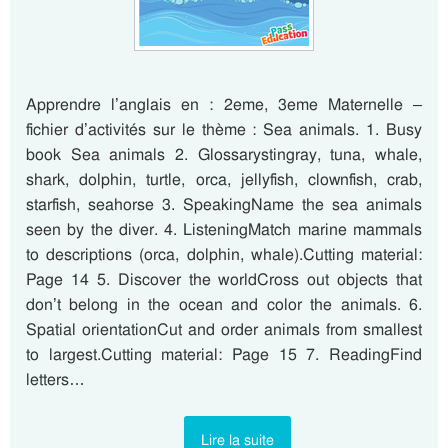
Apprendre l’anglais en : 2eme, 3eme Maternelle –
fichier d’activités sur le thème : Sea animals. 1. Busy
book Sea animals 2. Glossarystingray, tuna, whale,
shark, dolphin, turtle, orca, jellyfish, clownfish, crab,
starfish, seahorse 3. SpeakingName the sea animals
seen by the diver. 4. ListeningMatch marine mammals
to descriptions (orca, dolphin, whale).Cutting material:
Page 14 5. Discover the worldCross out objects that
don’t belong in the ocean and color the animals. 6.
Spatial orientationCut and order animals from smallest
to largest.Cutting material: Page 15 7. ReadingFind
letters…
Lire la suite