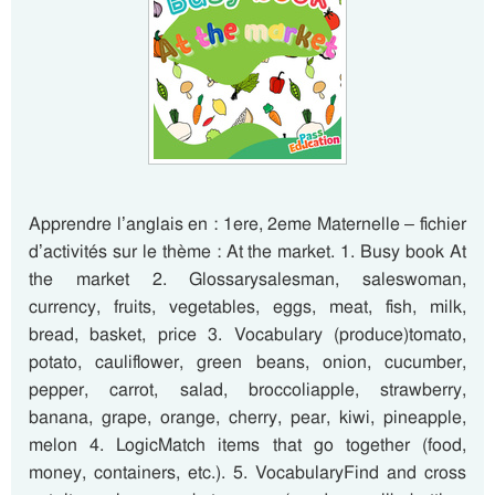
Apprendre l’anglais en : 1ere, 2eme Maternelle – fichier
d’activités sur le thème : At the market. 1. Busy book At
the market 2. Glossarysalesman, saleswoman,
currency, fruits, vegetables, eggs, meat, fish, milk,
bread, basket, price 3. Vocabulary (produce)tomato,
potato, cauliflower, green beans, onion, cucumber,
pepper, carrot, salad, broccoliapple, strawberry,
banana, grape, orange, cherry, pear, kiwi, pineapple,
melon 4. LogicMatch items that go together (food,
money, containers, etc.). 5. VocabularyFind and cross