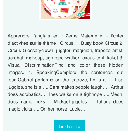
Apprendre l’anglais en : 2eme Maternelle – fichier
d’activités sur le thème : Circus. 1. Busy book Circus 2.
Circus Glossaryclown, juggler, magician, trapeze artist,
acrobat, makeup, tightrope walker, circus tent, ticket 3.
Visual DiscriminationFind and color these hidden
images. 4. SpeakingComplete the sentences out
loud.Gabriel performs on the trapeze, he is a….. Lisa
juggles, she is a….. Sara makes people laugh….. Arthur
does acrobatics….. Inès walks on a tightrope….. Medhi
does magic tricks….. Mickael juggles….. Tatiana does
magic tricks….. On her horse, Lucie…
Lire la suite