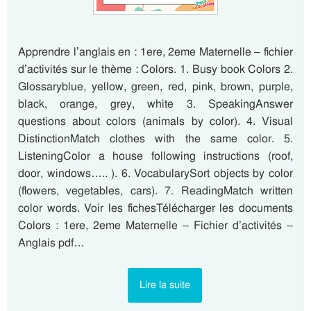
Apprendre l’anglais en : 1ere, 2eme Maternelle – fichier
d’activités sur le thème : Colors. 1. Busy book Colors 2.
Glossaryblue, yellow, green, red, pink, brown, purple,
black, orange, grey, white 3. SpeakingAnswer
questions about colors (animals by color). 4. Visual
DistinctionMatch clothes with the same color. 5.
ListeningColor a house following instructions (roof,
door, windows….. ). 6. VocabularySort objects by color
(flowers, vegetables, cars). 7. ReadingMatch written
color words. Voir les fichesTélécharger les documents
Colors : 1ere, 2eme Maternelle – Fichier d’activités –
Anglais pdf…
Lire la suite