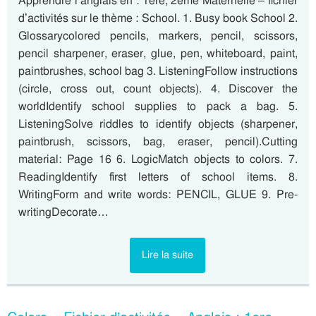
Apprendre l’anglais en : 1ere, 2eme Maternelle – fichier
d’activités sur le thème : School. 1. Busy book School 2.
Glossarycolored pencils, markers, pencil, scissors,
pencil sharpener, eraser, glue, pen, whiteboard, paint,
paintbrushes, school bag 3. ListeningFollow instructions
(circle, cross out, count objects). 4. Discover the
worldIdentify school supplies to pack a bag. 5.
ListeningSolve riddles to identify objects (sharpener,
paintbrush, scissors, bag, eraser, pencil).Cutting
material: Page 16 6. LogicMatch objects to colors. 7.
ReadingIdentify first letters of school items. 8.
WritingForm and write words: PENCIL, GLUE 9. Pre-
writingDecorate…
Lire la suite