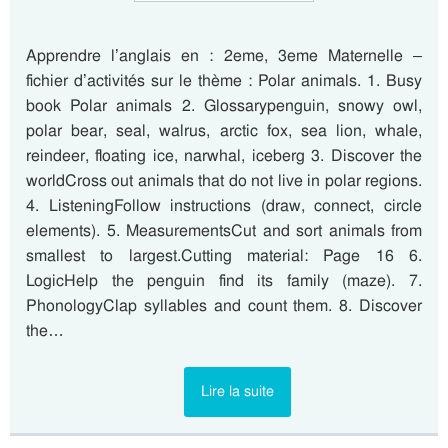
Apprendre l’anglais en : 2eme, 3eme Maternelle –
fichier d’activités sur le thème : Polar animals. 1. Busy
book Polar animals 2. Glossarypenguin, snowy owl,
polar bear, seal, walrus, arctic fox, sea lion, whale,
reindeer, floating ice, narwhal, iceberg 3. Discover the
worldCross out animals that do not live in polar regions.
4. ListeningFollow instructions (draw, connect, circle
elements). 5. MeasurementsCut and sort animals from
smallest to largest.Cutting material: Page 16 6.
LogicHelp the penguin find its family (maze). 7.
PhonologyClap syllables and count them. 8. Discover
the…
Lire la suite