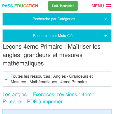
PASS
-EDU
CA
TION
MENU
Tarif / Inscription
Recherche par Catégories
Recherche par Mots-Clés
Leçons 4eme Primaire : Maîtriser les
angles, grandeurs et mesures
mathématiques
Toutes les ressources : Angles - Grandeurs et
Mesures - Mathématiques : 4eme Primaire
Les angles – Exercices, révisions : 4eme
Primaire – PDF à imprimer