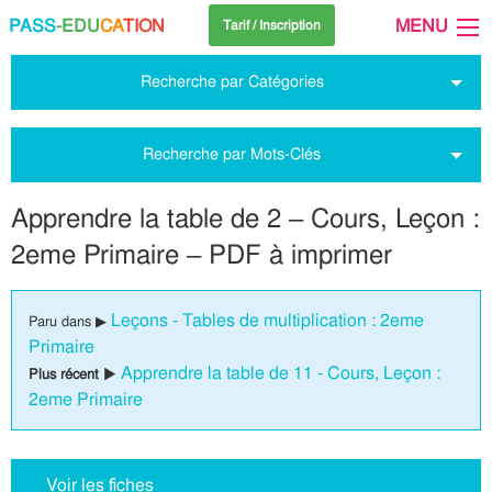
PASS
-EDU
CA
TION
MENU
Tarif / Inscription
Recherche par Catégories
Recherche par Mots-Clés
Apprendre la table de 2 – Cours, Leçon :
2eme Primaire – PDF à imprimer
Leçons - Tables de multiplication : 2eme
Paru dans ▶
Primaire
Apprendre la table de 11 - Cours, Leçon :
Plus récent ▶
2eme Primaire
Voir les fiches