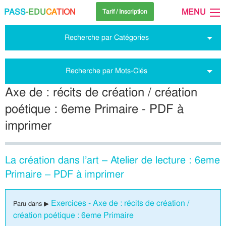
PASS
-EDU
CA
TION
MENU
Tarif / Inscription
Recherche par Catégories
Recherche par Mots-Clés
Axe de : récits de création / création
poétique : 6eme Primaire - PDF à
imprimer
La création dans l’art – Atelier de lecture : 6eme
Primaire – PDF à imprimer
Exercices - Axe de : récits de création /
Paru dans ▶
création poétique : 6eme Primaire