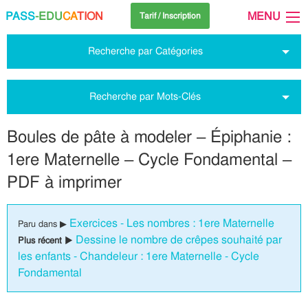
PASS
-EDU
CA
TION
MENU
Tarif / Inscription
Recherche par Catégories
Recherche par Mots-Clés
Boules de pâte à modeler – Épiphanie :
1ere Maternelle – Cycle Fondamental –
PDF à imprimer
Exercices - Les nombres : 1ere Maternelle
Paru dans ▶
Dessine le nombre de crêpes souhaité par
Plus récent ▶
les enfants - Chandeleur : 1ere Maternelle - Cycle
Fondamental