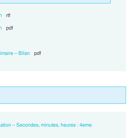
n
rtf
n
pdf
imaire – Bilan
pdf
ation – Secondes, minutes, heures : 4eme