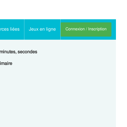
ces liées
Jeux en ligne
Connexion / Inscription
, minutes, secondes
rimaire