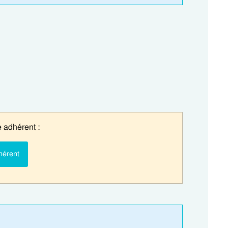
 adhérent :
hérent