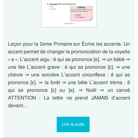
Leçon pour la 2eme Primaire sur Écrire les accents. Un
accent permet de changer la prononciation de la voyelle
« e ». L’accent aigu : é qui se prononce [e]. ⇒ un bébé ⇒
une fée L’accent grave : è qui se prononce [ε]. ⇒ une
chèvre ⇒ une sorcière L’accent circonflexe : ê qui se
prononce [ε]. ⇒ la forêt ⇒ une bête L’accent tréma : ë
qui se prononce [ε] ou [e]. ⇒ Noël ⇒ un canoë
ATTENTION : La lettre ne prend JAMAIS d’accent
devant…
Lire la suite