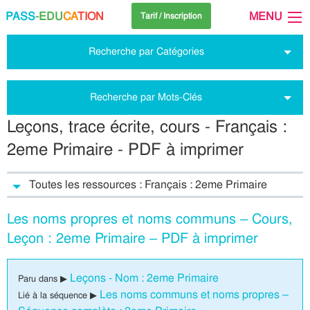
PASS
-EDU
CA
TION
MENU
Tarif / Inscription
Recherche par Catégories
Recherche par Mots-Clés
Leçons, trace écrite, cours - Français :
2eme Primaire - PDF à imprimer
Toutes les ressources : Français : 2eme Primaire
Les noms propres et noms communs – Cours,
Leçon : 2eme Primaire – PDF à imprimer
Leçons - Nom : 2eme Primaire
Paru dans ▶
Les noms communs et noms propres –
Lié à la séquence ▶