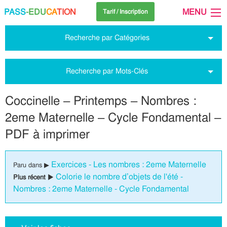
PASS
-EDU
CA
TION
MENU
Tarif / Inscription
Recherche par Catégories
Recherche par Mots-Clés
Coccinelle – Printemps – Nombres :
2eme Maternelle – Cycle Fondamental –
PDF à imprimer
Exercices - Les nombres : 2eme Maternelle
Paru dans ▶
Colorie le nombre d’objets de l'été -
Plus récent ▶
Nombres : 2eme Maternelle - Cycle Fondamental