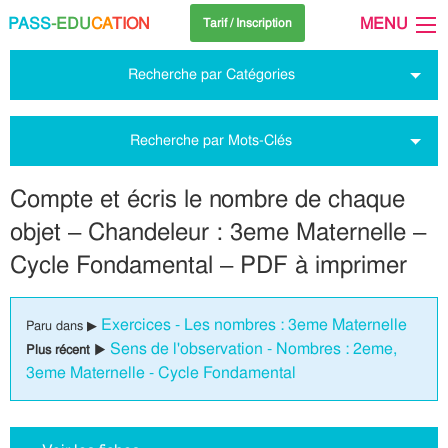
PASS
-EDU
CA
TION
MENU
Tarif / Inscription
Recherche par Catégories
Recherche par Mots-Clés
Compte et écris le nombre de chaque
objet – Chandeleur : 3eme Maternelle –
Cycle Fondamental – PDF à imprimer
Exercices - Les nombres : 3eme Maternelle
Paru dans ▶
Sens de l'observation - Nombres : 2eme,
Plus récent ▶
3eme Maternelle - Cycle Fondamental