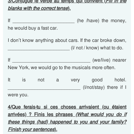
3/Conjugue le verbe au temps qui convient (
Fill in the
blanks with the correct tense
).
If _______________________ (he /have) the money,
he would buy a fast car.
I don’t know anything about cars. If the car broke down,
_______________________ (I/ not / know) what to do.
If _____________________________ (we/live) nearer
New York, we would go to the musicals more often.
It is not a very good hotel.
___________________________ (I/not/stay) there if I
were you.
4/Que ferais-tu si ces choses arrivaient (ou étaient
arrivées) ? Finis les phrases
(What would you do if
these things (had) happened to you and your family?
Finish your sentences
).