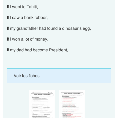
If I went to Tahiti,
If I saw a bank robber,
If my grandfather had found a dinosaur’s egg,
If I won a lot of money,
If my dad had become President,
Voir les fiches