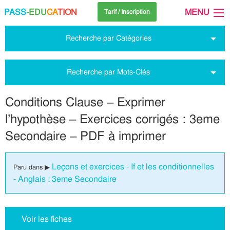
PASS
-EDU
CA
TION
MENU
Tarif / Inscription
Recherche par Catégories
Recherche par Mots-Clés
Conditions Clause – Exprimer
l’hypothèse – Exercices corrigés : 3eme
Secondaire – PDF à imprimer
Leçons et exercices - If et les conditionnelles
Paru dans ▶
- Anglais : 3eme Secondaire
Voir les fiches