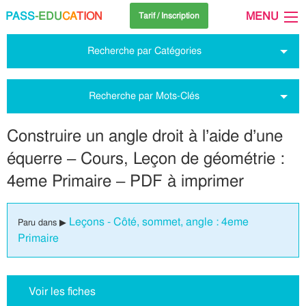
PASS
-EDU
CA
TION
MENU
Tarif / Inscription
Recherche par Catégories
Recherche par Mots-Clés
Construire un angle droit à l’aide d’une
équerre – Cours, Leçon de géométrie :
4eme Primaire – PDF à imprimer
Leçons - Côté, sommet, angle : 4eme
Paru dans ▶
Primaire
Voir les fiches