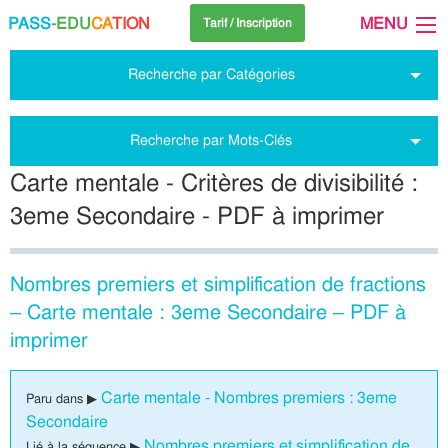
PASS
-EDU
CA
TION
MENU
Tarif / Inscription
Recherche par Catégories
Recherche par Mots-Clés
Carte mentale - Critères de divisibilité :
3eme Secondaire - PDF à imprimer
Nombres premiers et simplification de fractions
– Carte mentale : 3eme Secondaire – PDF à
imprimer
Carte mentale - Nombres premiers : 3eme
Paru dans ▶
Secondaire
Nombres premiers et simplification de
Lié à la séquence ▶