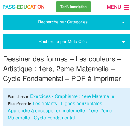
PASS
-EDU
CA
TION
MENU
Tarif / Inscription
Recherche par Catégories
Recherche par Mots-Clés
Dessiner des formes – Les couleurs –
Artistique : 1ere, 2eme Maternelle –
Cycle Fondamental – PDF à imprimer
Exercices - Graphisme : 1ere Maternelle
Paru dans ▶
Les enfants - Lignes horizontales -
Plus récent ▶
Apprendre à découper en maternelle : 1ere, 2eme
Maternelle - Cycle Fondamental