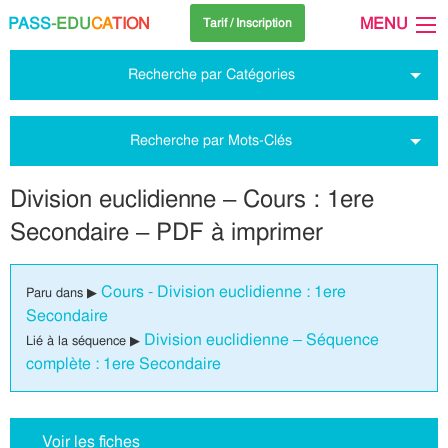
PASS
-EDU
CA
TION
MENU
Tarif / Inscription
Recherche par Catégories
Recherche par Mots-Clés
Division euclidienne – Cours : 1ere
Secondaire – PDF à imprimer
Cours - Division euclidienne : 1ere
Paru dans ▶
Secondaire
Division euclidienne – Séquence
Lié à la séquence ▶
complète : 1ere Secondaire
Voir les fiches