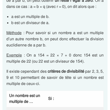
de a par b, on peut obtenir
un reste r
égal à
zéro
. On a
dans ce cas : a = b × q (avec r = 0), on dit alors que :
a est un multiple de b.
b est un diviseur de a.
Méthode
: Pour savoir si un nombre a est un multiple
d’un autre nombre b, on peut donc effectuer la division
euclidienne de a par b.
Exemple
: On a 154 = 22 × 7 + 0 donc 154 est un
multiple de 22 (ou 22 est un diviseur de 154).
Il existe cependant des
critères de divisibilité
par 2, 3, 5,
9 et 10 permettant de savoir de tête si un nombre est
multiple de ceux-ci.
Un nombre est un
Si :
multiple de …