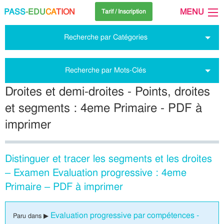
PASS
-EDU
CA
TION
MENU
Tarif / Inscription
Recherche par Catégories
Recherche par Mots-Clés
Droites et demi-droites - Points, droites
et segments : 4eme Primaire - PDF à
imprimer
Distinguer et tracer les segments et les droites
– Examen Evaluation progressive : 4eme
Primaire – PDF à imprimer
Evaluation progressive par compétences -
Paru dans ▶