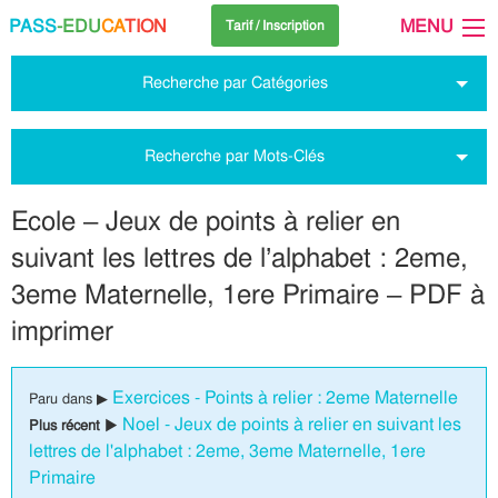
PASS
-EDU
CA
TION
MENU
Tarif / Inscription
Recherche par Catégories
Recherche par Mots-Clés
Ecole – Jeux de points à relier en
suivant les lettres de l’alphabet : 2eme,
3eme Maternelle, 1ere Primaire – PDF à
imprimer
Exercices - Points à relier : 2eme Maternelle
Paru dans ▶
Noel - Jeux de points à relier en suivant les
Plus récent ▶
lettres de l'alphabet : 2eme, 3eme Maternelle, 1ere
Primaire