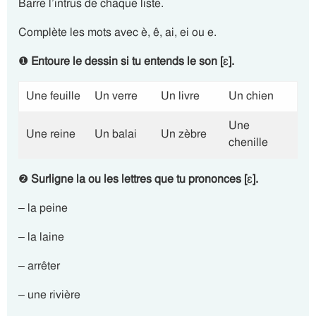
Barre l’intrus de chaque liste.
Complète les mots avec è, ê, ai, ei ou e.
❶
Entoure le dessin si tu entends le son [
ɛ
].
Une feuille
Un verre
Un livre
Un chien
Une
Une reine
Un balai
Un zèbre
chenille
❷
Surligne la ou les lettres que tu prononces [
ɛ
].
– la peine
– la laine
– arrêter
– une rivière