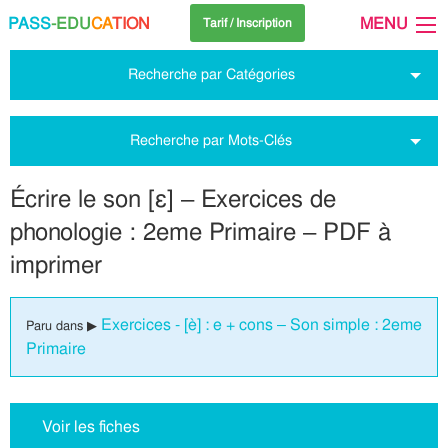
PASS
-EDU
CA
TION
MENU
Tarif / Inscription
Recherche par Catégories
Recherche par Mots-Clés
Écrire le son [ɛ] – Exercices de
phonologie : 2eme Primaire – PDF à
imprimer
Exercices - [è] : e + cons – Son simple : 2eme
Paru dans ▶
Primaire
Voir les fiches