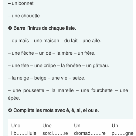
– un bonnet
– une chouette
❸
Barre l’intrus de chaque liste.
– du maïs – une maison – du lait – une aile.
– une flèche – un dé – la mère – un frère.
– une tête – une crêpe – la fenêtre – un gâteau.
– la neige – beige – une vie – seize.
– une poussette – la marelle – une fourchette – une
épée.
❹
Complète les mots avec è, ê, ai, ei ou e.
Une
Une
Un
Un
lib…….llule
sorci…….re
dromad…….re
p…….gne