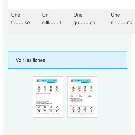
Une
Un
Une
Une
fr…….se
siffl…….t
gu…….pe
sir…….ne
Voir les fiches