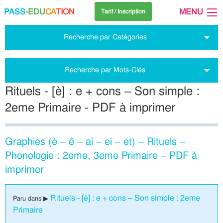
PASS
-EDU
CA
TION
MENU
Tarif / Inscription
Recherche par Catégories
Recherche par Mots-Clés
Rituels - [è] : e + cons – Son simple :
2eme Primaire - PDF à imprimer
Graphies (è – ê – ai – ei – et) – Rituels –
Phonologie : 2eme, 3eme Primaire – PDF à
imprimer
Rituels - [è] : e + cons – Son simple : 2eme
Paru dans ▶
Primaire