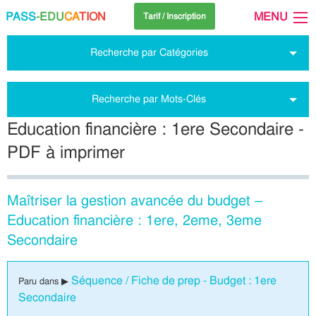
PASS
-EDU
CA
TION
MENU
Tarif / Inscription
Recherche par Catégories
Recherche par Mots-Clés
Education financière : 1ere Secondaire -
PDF à imprimer
Maîtriser la gestion avancée du budget –
Education financière : 1ere, 2eme, 3eme
Secondaire
Séquence / Fiche de prep - Budget : 1ere
Paru dans ▶
Secondaire