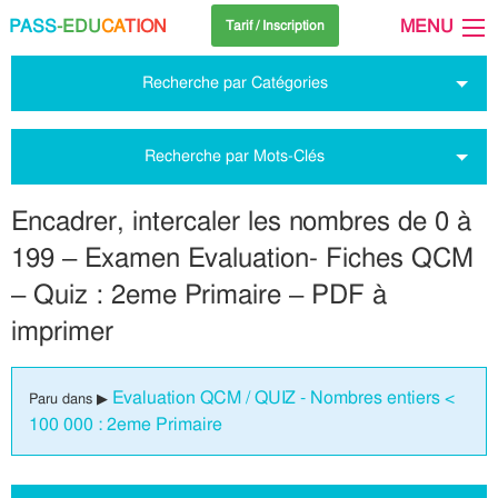
PASS
-EDU
CA
TION
MENU
Tarif / Inscription
Recherche par Catégories
Recherche par Mots-Clés
Encadrer, intercaler les nombres de 0 à
199 – Examen Evaluation- Fiches QCM
– Quiz : 2eme Primaire – PDF à
imprimer
Evaluation QCM / QUIZ - Nombres entiers <
Paru dans ▶
100 000 : 2eme Primaire