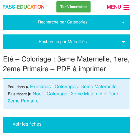
PASS
-EDU
CA
TION
MENU
Tarif / Inscription
Recherche par Catégories
Recherche par Mots-Clés
Eté – Coloriage : 3eme Maternelle, 1ere,
2eme Primaire – PDF à imprimer
Exercices - Coloriages : 3eme Maternelle
Paru dans ▶
Noël - Coloriage : 3eme Maternelle, 1ere,
Plus récent ▶
2eme Primaire
Voir les fiches