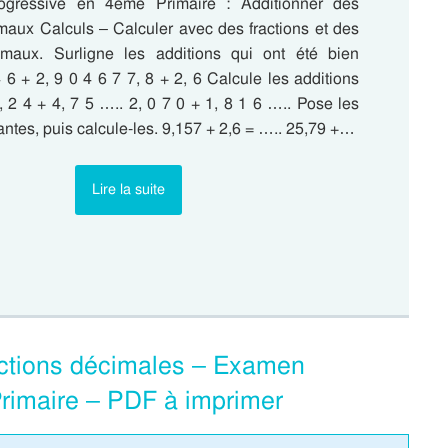
rogressive en 4eme Primaire : Additionner des
aux Calculs – Calculer avec des fractions et des
maux. Surligne les additions qui ont été bien
 6 + 2, 9 0 4 6 7 7, 8 + 2, 6 Calcule les additions
, 2 4 + 4, 7 5 ….. 2, 0 7 0 + 1, 8 1 6 ….. Pose les
antes, puis calcule-les. 9,157 + 2,6 = ….. 25,79 +…
Lire la suite
ractions décimales – Examen
Primaire – PDF à imprimer