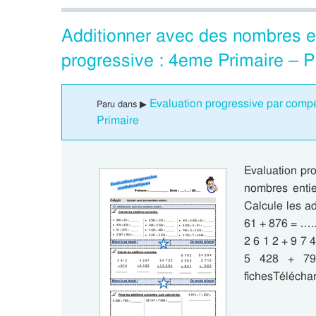
Additionner avec des nombres e
progressive : 4eme Primaire – 
Evaluation progressive par comp
Paru dans ▶
Primaire
Evaluation pr
nombres entie
Calcule les a
61 + 876 = …..
2 6 1 2 + 9 7 
5 428 + 79
fichesTélécha