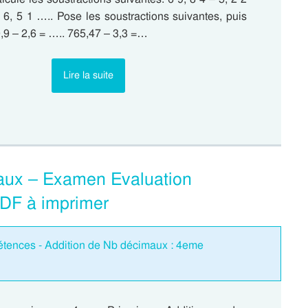
 6, 5 1 ….. Pose les soustractions suivantes, puis
9,9 – 2,6 = ….. 765,47 – 3,3 =…
Lire la suite
aux – Examen Evaluation
PDF à imprimer
étences - Addition de Nb décimaux : 4eme