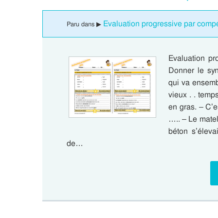
Evaluation progressive par comp
Paru dans ▶
Evaluation pr
Donner le sy
qui va ensembl
vieux . . temp
en gras. – C’e
….. – Le matel
béton s’éleva
de…