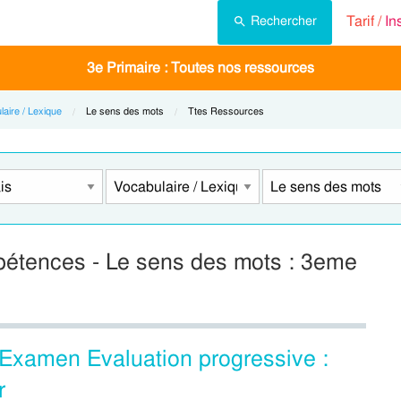
Tarif /
In
Rechercher
3e Primaire : Toutes nos ressources
laire / Lexique
Current:
Le sens des mots
Current:
Ttes Ressources
pétences - Le sens des mots : 3eme
Examen Evaluation progressive :
r