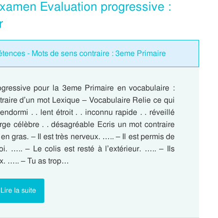
Examen Evaluation progressive :
r
tences - Mots de sens contraire : 3eme Primaire
ogressive pour la 3eme Primaire en vocabulaire :
traire d’un mot Lexique – Vocabulaire Relie ce qui
dormi . . lent étroit . . inconnu rapide . . réveillé
arge célèbre . . désagréable Ecris un mot contraire
en gras. – Il est très nerveux. ….. – Il est permis de
. ….. – Le colis est resté à l’extérieur. ….. – Ils
x. ….. – Tu as trop…
Lire la suite