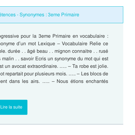
étences - Synonymes : 3eme Primaire
ogressive pour la 3eme Primaire en vocabulaire :
nonyme d’un mot Lexique – Vocabulaire Relie ce
e. durée . . âgé beau . . mignon connaitre . . rusé
s malin . . savoir Ecris un synonyme du mot qui est
st un avocat extraordinaire. ….. – Ta robe est jolie.
ot repartait pour plusieurs mois. ….. – Les blocs de
ient dans les airs. ….. – Nous étions enchantés
Lire la suite