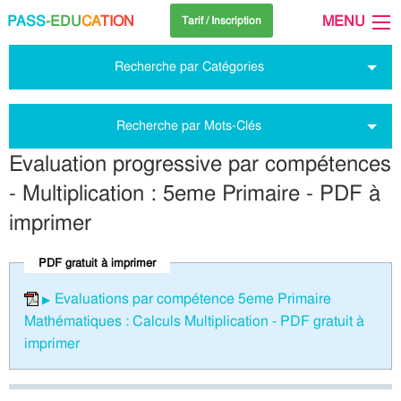
PASS
-EDU
CA
TION
MENU
Tarif / Inscription
Recherche par Catégories
Recherche par Mots-Clés
Evaluation progressive par compétences
- Multiplication : 5eme Primaire - PDF à
imprimer
PDF gratuit à imprimer
Evaluations par compétence 5eme Primaire
Mathématiques : Calculs Multiplication - PDF gratuit à
imprimer