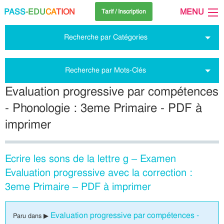
PASS
-EDU
CA
TION
MENU
Tarif / Inscription
Recherche par Catégories
Recherche par Mots-Clés
Evaluation progressive par compétences
- Phonologie : 3eme Primaire - PDF à
imprimer
Ecrire les sons de la lettre g – Examen
Evaluation progressive avec la correction :
3eme Primaire – PDF à imprimer
Evaluation progressive par compétences -
Paru dans ▶