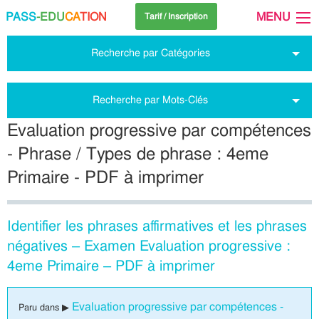
PASS
-EDU
CA
TION
MENU
Tarif / Inscription
Recherche par Catégories
Recherche par Mots-Clés
Evaluation progressive par compétences
- Phrase / Types de phrase : 4eme
Primaire - PDF à imprimer
Identifier les phrases affirmatives et les phrases
négatives – Examen Evaluation progressive :
4eme Primaire – PDF à imprimer
Evaluation progressive par compétences -
Paru dans ▶