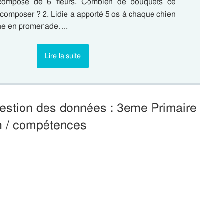
composé de 6 fleurs. Combien de bouquets ce
-il composer ? 2. Lidie a apporté 5 os à chaque chien
ne en promenade….
Lire la suite
 gestion des données : 3eme Primaire
on / compétences