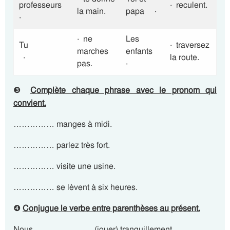
professeurs
· reculent.
la main.
papa ·
·
· ne
Les
Tu
· traversez
marches
enfants
·
la route.
pas.
·
❸
Complète chaque phrase avec le pronom qui
convient
.
…………… manges à midi.
…………… parlez très fort.
…………… visite une usine.
…………… se lèvent à six heures.
❹
Conjugue le verbe entre parenthèses au présent.
Nous ………………… (jouer) tranquillement.