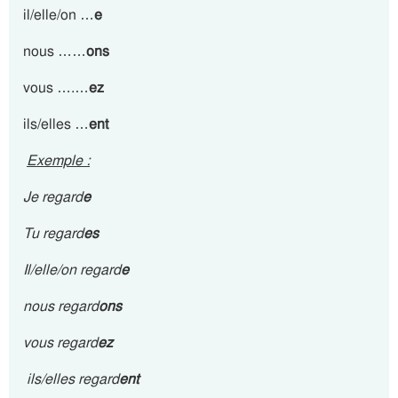
il/elle/on …
e
nous ……
ons
vous ….…
ez
ils/elles …
ent
Exemple :
Je regard
e
Tu regard
es
Il/elle/on regard
e
nous regard
ons
vous regard
ez
ils/elles regard
ent