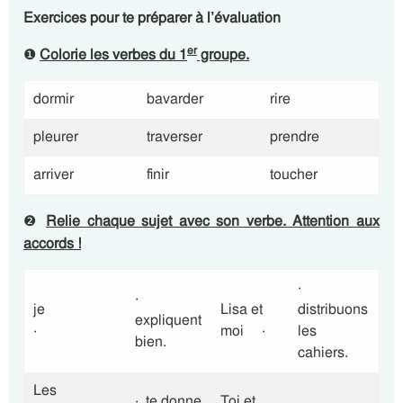
Exercices pour te préparer à l’évaluation
er
❶
Colorie les verbes du 1
groupe.
dormir
bavarder
rire
pleurer
traverser
prendre
arriver
finir
toucher
❷
Relie chaque sujet avec son verbe. Attention aux
accords !
·
·
je
Lisa et
distribuons
expliquent
·
moi ·
les
bien.
cahiers.
Les
· te donne
Toi et