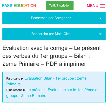
PASS
-EDU
CA
TION
MENU
Tarif / Inscription
Recherche par Catégories
Recherche par Mots-Clés
Evaluation avec le corrigé – Le présent
des verbes du 1er groupe – Bilan :
2eme Primaire – PDF à imprimer
Evaluation Bilan - 1er groupe : 2eme
Paru dans ▶
Primaire
Le présent - Évaluation sur le 1er, 2ème et
Plus récent ▶
groupe : 2eme Primaire