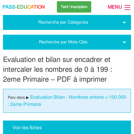
PASS
-EDU
CA
TION
MENU
Tarif / Inscription
Recherche par Catégories
Recherche par Mots-Clés
Evaluation et bilan sur encadrer et
intercaler les nombres de 0 à 199 :
2eme Primaire – PDF à imprimer
Evaluation Bilan - Nombres entiers < 100 000
Paru dans ▶
: 2eme Primaire
Voir les fiches