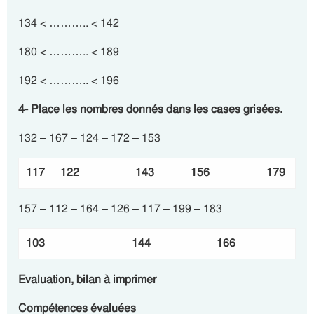
134 < ……….. < 142
180 < ……….. < 189
192 < ……….. < 196
4- Place les nombres donnés dans les cases grisées.
132 – 167 – 124 – 172 – 153
117
122
143
156
179
157 – 112 – 164 – 126 – 117 – 199 – 183
103
144
166
Evaluation, bilan à imprimer
Compétences évaluées