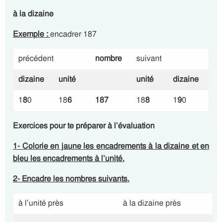
à la dizaine
Exemple :
encadrer 187
précédent
nombre
suivant
dizaine
unité
unité
dizaine
1
8
0
18
6
187
18
8
1
9
0
Exercices pour te préparer à l’évaluation
1- Colorie en jaune les encadrements à la dizaine et en
bleu les encadrements à l’unité.
2- Encadre les nombres suivants.
à l’unité près
à la dizaine près