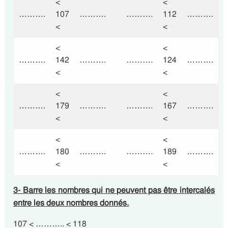
<
<
……….
107
……….
……….
112
……….
<
<
<
<
……….
142
……….
……….
124
……….
<
<
<
<
……….
179
……….
……….
167
……….
<
<
<
<
……….
180
……….
……….
189
……….
<
<
3- Barre les nombres qui ne peuvent pas être intercalés
entre les deux nombres donnés.
107 < ……….. < 118