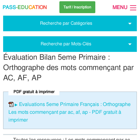
PASS
-EDU
CA
TION
MENU
Tarif / Inscription
Recherche par Catégories
Recherche par Mots-Clés
Évaluation Bilan 5eme Primaire :
Orthographe des mots commençant par
AC, AF, AP
PDF gratuit à imprimer
Evaluations 5eme Primaire Français : Orthographe
Les mots commençant par ac, af, ap - PDF gratuit à
imprimer
Toutes les ressources : Les mots commençant par ac,