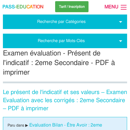
PASS
-EDU
CA
TION
MENU
Tarif / Inscription
Recherche par Catégories
Recherche par Mots-Clés
Examen évaluation - Présent de
l'indicatif : 2eme Secondaire - PDF à
imprimer
Le présent de l’indicatif et ses valeurs – Examen
Evaluation avec les corrigés : 2eme Secondaire
– PDF à imprimer
Evaluation Bilan - Être Avoir : 2eme
Paru dans ▶