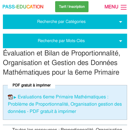
PASS
-EDU
CA
TION
MENU
Tarif / Inscription
Recherche par Catégories
Recherche par Mots-Clés
Évaluation et Bilan de Proportionnalité,
Organisation et Gestion des Données
Mathématiques pour la 6eme Primaire
PDF gratuit à imprimer
Evaluations 6eme Primaire Mathématiques :
Problème de Proportionnalité, Organisation gestion des
données - PDF gratuit à imprimer
Toutes les ressources : Proportionnalité, Organisation