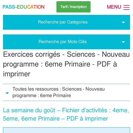
PASS
-EDU
CA
TION
MENU
Tarif / Inscription
Recherche par Catégories
Recherche par Mots-Clés
Exercices corrigés - Sciences - Nouveau
programme : 6eme Primaire - PDF à
imprimer
Toutes les ressources : Sciences - Nouveau
programme : 6eme Primaire
La semaine du goût – Fichier d’activités : 4eme,
5eme, 6eme Primaire – PDF à imprimer