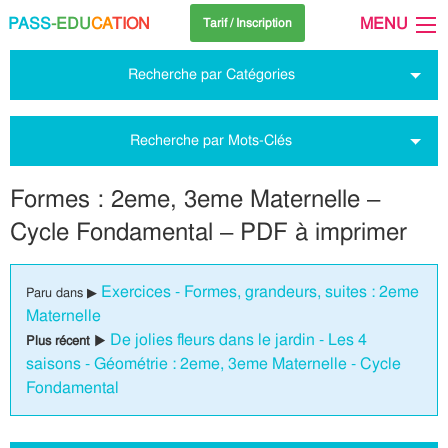
PASS
-EDU
CA
TION
MENU
Tarif / Inscription
Recherche par Catégories
Recherche par Mots-Clés
Formes : 2eme, 3eme Maternelle –
Cycle Fondamental – PDF à imprimer
Exercices - Formes, grandeurs, suites : 2eme
Paru dans ▶
Maternelle
De jolies fleurs dans le jardin - Les 4
Plus récent ▶
saisons - Géométrie : 2eme, 3eme Maternelle - Cycle
Fondamental