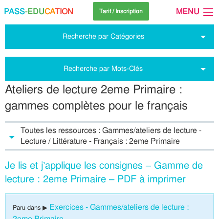
PASS
-EDU
CA
TION
MENU
Tarif / Inscription
Recherche par Catégories
Recherche par Mots-Clés
Ateliers de lecture 2eme Primaire :
gammes complètes pour le français
Toutes les ressources : Gammes/ateliers de lecture -
Lecture / Littérature - Français : 2eme Primaire
Je lis et j’applique les consignes – Gamme de
lecture : 2eme Primaire – PDF à imprimer
Exercices - Gammes/ateliers de lecture :
Paru dans ▶
2eme Primaire