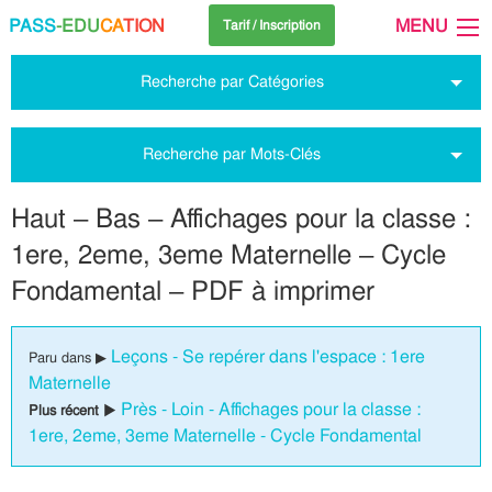
PASS
-EDU
CA
TION
MENU
Tarif / Inscription
Recherche par Catégories
Recherche par Mots-Clés
Haut – Bas – Affichages pour la classe :
1ere, 2eme, 3eme Maternelle – Cycle
Fondamental – PDF à imprimer
Leçons - Se repérer dans l'espace : 1ere
Paru dans ▶
Maternelle
Près - Loin - Affichages pour la classe :
Plus récent ▶
1ere, 2eme, 3eme Maternelle - Cycle Fondamental