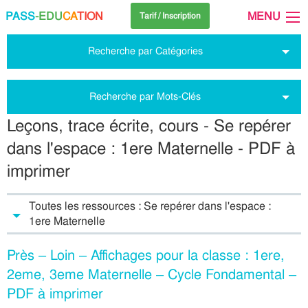
PASS
-EDU
CA
TION
MENU
Tarif / Inscription
Recherche par Catégories
Recherche par Mots-Clés
Leçons, trace écrite, cours - Se repérer
dans l'espace : 1ere Maternelle - PDF à
imprimer
Toutes les ressources : Se repérer dans l'espace :
1ere Maternelle
Près – Loin – Affichages pour la classe : 1ere,
2eme, 3eme Maternelle – Cycle Fondamental –
PDF à imprimer