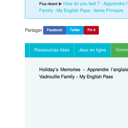
How do you feel ? - Apprendre l
Plus récent ▶
Family - My English Pass : 4eme Primaire
Partager
Facebook
Twitter
Pin It
Ressources liées
Jeux en ligne
Connex
Holiday’s Memories – Apprendre l’angla
Vadrouille Family – My English Pass