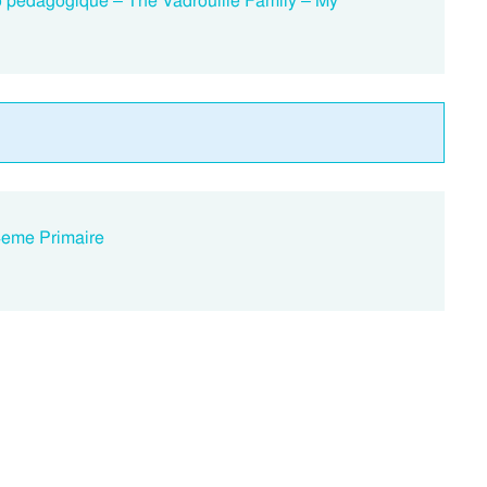
éo pédagogique – The Vadrouille Family – My
 4eme Primaire