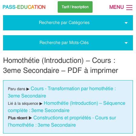
PASS
-EDU
CA
TION
MENU
Tarif / Inscription
Recherche par Catégories
Recherche par Mots-Clés
Homothétie (Introduction) – Cours :
3eme Secondaire – PDF à imprimer
Cours - Transformation par homothétie :
Paru dans ▶
3eme Secondaire
Homothétie (Introduction) – Séquence
Lié à la séquence ▶
complète : 3eme Secondaire
Constructions et propriétés - Cours sur
Plus récent ▶
l'homothétie : 3eme Secondaire