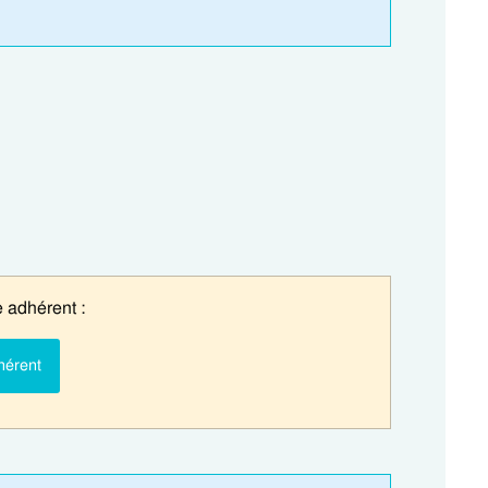
 adhérent :
hérent