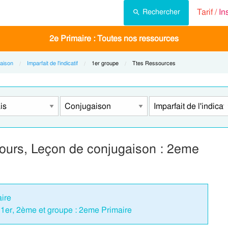
Tarif /
In
Rechercher
2e Primaire : Toutes nos ressources
aison
Imparfait de l'indicatif
Current:
1er groupe
Current:
Ttes Ressources
Cours, Leçon de conjugaison : 2eme
ire
e 1er, 2ème et groupe : 2eme Primaire