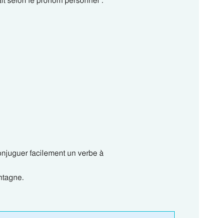
ait selon le pronom personnel :
conjuguer facilement un verbe à
ntagne.