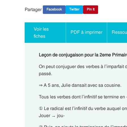
Partager
Facebook
Twitter
Pin It
Voir les
PDF à imprimer
Ressour
fiches
Leçon de conjugaison pour la 2eme Primaire 
On peut conjuguer des verbes à l’imparfait de 
passé.
⇒ A 5 ans, Julie dansait avec sa cousine.
Tous les verbes dont l’infinitif se termine e
① Le radical est l’infinitif du verbe auquel on
Jouer → jou-