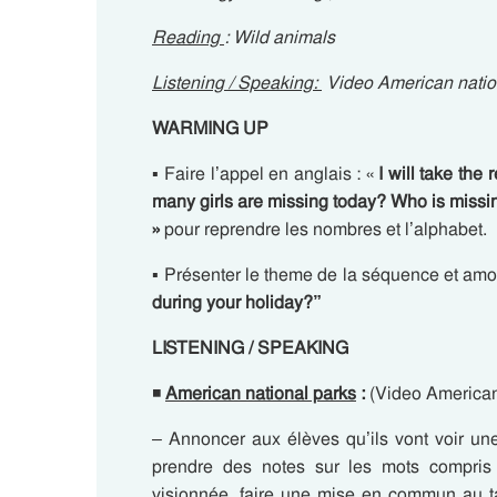
Reading
: Wild animals
Listening / Speaking:
Video American natio
WARMING UP
▪ Faire l’appel en anglais : «
I will take th
many girls are missing today? Who is miss
»
pour reprendre les nombres et l’alphabet.
▪ Présenter le theme de la séquence et am
during your holiday?”
LISTENING / SPEAKING
◾
American national parks
:
(Video American 
– Annoncer aux élèves qu’ils vont voir une
prendre des notes sur les mots compris 
visionnée, faire une mise en commun au ta