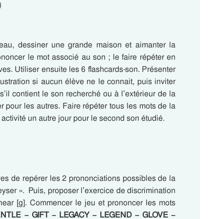
)
leau, dessiner une grande maison et aimanter la
ononcer le mot associé au son ; le faire répéter en
ves. Utiliser ensuite les 6 flashcards-son. Présenter
lustration si aucun élève ne le connait, puis inviter
’il contient le son recherché ou à l’extérieur de la
pour les autres. Faire répéter tous les mots de la
ctivité un autre jour pour le second son étudié.
s de repérer les 2 prononciations possibles de la
eyser ». Puis, proposer l’exercice de discrimination
 hear [g]. Commencer le jeu et prononcer les mots
ENTLE –
G
IFT –
LE
G
ACY – LEGEND –
G
LOVE –