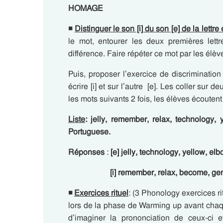
HOMAGE
◾
Distinguer le son [i] du son [e] de la lettre 
le mot, entourer les deux premières let
différence. Faire répéter ce mot par les élèv
Puis, proposer l’exercice de discrimination 
écrire [i] et sur l’autre [e]. Les coller sur
les mots suivants 2 fois, les élèves écoutent 
Liste
: jelly, remember, relax, technology,
Portuguese.
Réponses
:
[e] jelly, technology, yellow, el
[i] remember, relax, become, gene, 
◾
Exercices rituel
: (3 Phonology exercices rit
lors de la phase de Warming up avant chaq
d’imaginer la prononciation de ceux-ci e