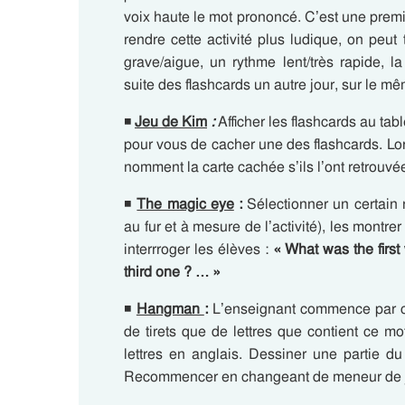
voix haute le mot prononcé. C’est une premiè
rendre cette activité plus ludique, on peut
grave/aigue, un rythme lent/très rapide, 
suite des flashcards un autre jour, sur le mê
◾
Jeu de Kim
:
Afficher les flashcards au tab
pour vous de cacher une des flashcards. Lors
nomment la carte cachée s’ils l’ont retrouvé
◾
The magic eye
:
Sélectionner un certain n
au fur et à mesure de l’activité), les montre
interrroger les élèves :
« What was the firs
third one ? … »
◾
Hangman
:
L’enseignant commence par cho
de tirets que de lettres que contient ce mo
lettres en anglais. Dessiner une partie d
Recommencer en changeant de meneur de 