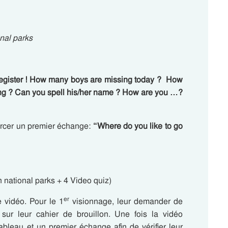
nal parks
e register ! How many boys are missing today ? How
ing ? Can you spell his/her name ? How are you …?
orcer un premier échange:
“Where do you like to go
national parks + 4 Video quiz)
er
 vidéo. Pour le 1
visionnage, leur demander de
sur leur cahier de brouillon. Une fois la vidéo
bleau et un premier échange afin de vérifier leur