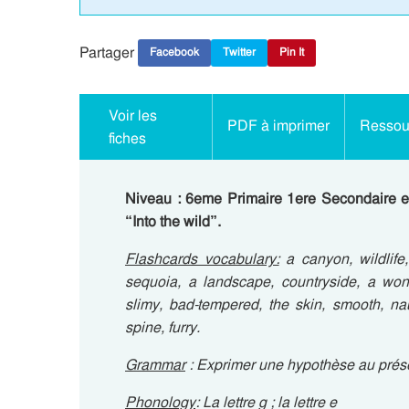
Partager
Facebook
Twitter
Pin It
Voir les
PDF à imprimer
Ressour
fiches
Niveau : 6eme Primaire 1ere Secondaire e
“Into the wild”.
Flashcards vocabulary:
a canyon, wildlife
sequoia, a landscape, countryside, a wonde
slimy, bad-tempered, the skin, smooth, na
spine, furry.
Grammar
: Exprimer une hypothèse au prése
Phonology
: La lettre g ; la lettre e