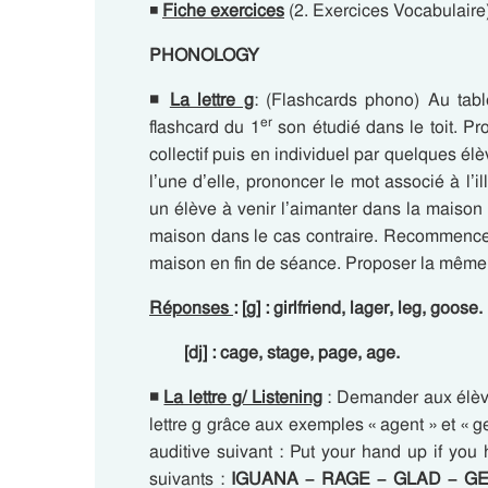
◾
Fiche exercices
(2. Exercices Vocabulaire
PHONOLOGY
◾
La lettre g
: (Flashcards phono) Au tab
er
flashcard du 1
son étudié dans le toit. Pr
collectif puis en individuel par quelques élè
l’une d’elle, prononcer le mot associé à l’il
un élève à venir l’aimanter dans la maison s
maison dans le cas contraire. Recommencer 
maison en fin de séance. Proposer la même a
Réponses
: [g] :
g
irlfriend, la
g
er, le
g
,
g
oose.
[
dj
] : ca
g
e, sta
g
e, pa
g
e, a
g
e.
◾
La lettre g/ Listening
: Demander aux élève
lettre g grâce aux exemples « agent » et « g
auditive suivant : Put your hand up if you
suivants :
I
G
UANA – RAGE –
G
LAD – G