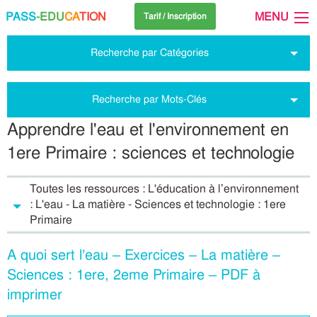
PASS
-EDU
CA
TION
MENU
Tarif / Inscription
Recherche par Catégories
Recherche par Mots-Clés
Apprendre l'eau et l'environnement en
1ere Primaire : sciences et technologie
Toutes les ressources : L'éducation à l’environnement
: L'eau - La matière - Sciences et technologie : 1ere
Primaire
A quoi sert l’eau – Exercices – La matière –
Sciences : 1ere, 2eme Primaire – PDF à
imprimer