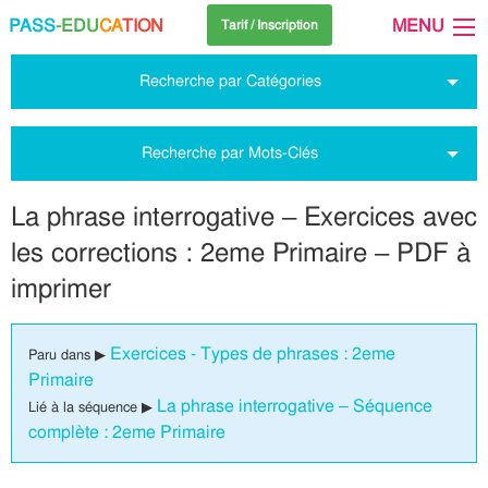
PASS
-EDU
CA
TION
MENU
Tarif / Inscription
Recherche par Catégories
Recherche par Mots-Clés
La phrase interrogative – Exercices avec
les corrections : 2eme Primaire – PDF à
imprimer
Exercices - Types de phrases : 2eme
Paru dans ▶
Primaire
La phrase interrogative – Séquence
Lié à la séquence ▶
complète : 2eme Primaire